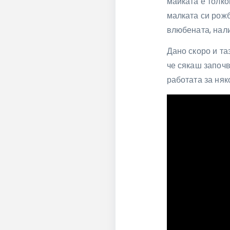
майката е толко
малката си рожб
влюбената, нал
Дано скоро и та
че сякаш започв
работата за няк