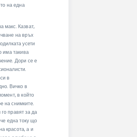
ото на една
а макс. Казват,
ачване на връх
родилката усети
о има такива
чение. Дори се е
сионалисти.
си в
дно. Вичко в
момент, в който
е на снимките.
 го правят за да
 че една току що
а красота, а и