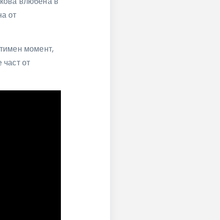
лкова влюбена в
на от
нтимен момент,
 част от