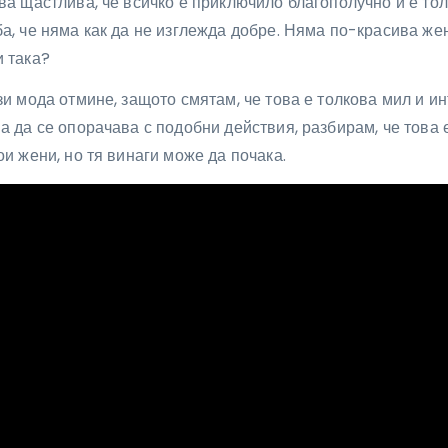
ва щастлива, че всичко е приключило благополучно и е то
а, че няма как да не изглежда добре. Няма по-красива же
и така?
зи мода отмине, защото смятам, че това е толкова мил и и
а да се опорачава с подобни действия, разбирам, че това е
ои жени, но тя винаги може да почака.