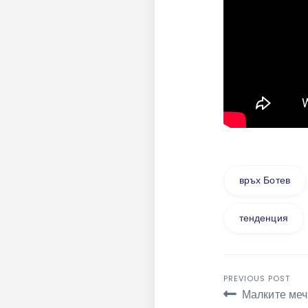
връх Ботев
тенденция
Навига
PREVIOUS POST
Малките меч