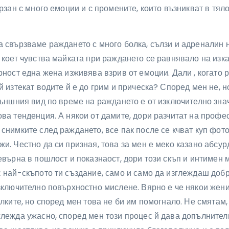
ързан с много емоции и с промените, които възникват в тял
 свързваме раждането с много болка, сълзи и адреналин н
 коет чувства майката при раждането се равнявало на изк
рност една жена изживява взрив от емоции. Дали , когато 
й изтекат водите й е до грим и прическа? Според мен не, н
външния вид по време на раждането е от изключително зна
ва тенденция. А някои от дамите, дори разчитат на профе
снимките след раждането, все пак после се кчват куп фото
и. Честно да си призная, това за мен е меко казано абсур
евърна в пошлост и показнаост, дори този скъп и интимен 
 най-скъпото ти създание, само и само да изглеждаш добр
зключително повърхностно мислене. Вярно е че някои жени
олките, но според мен това не би им помогнало. Не смятам,
лежда ужасно, според мен този процес й дава допълнителн