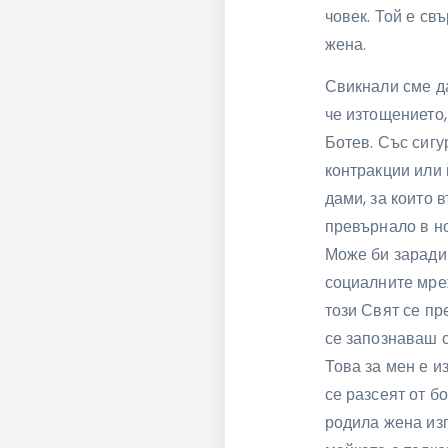
човек. Той е св
жена.
Свикнали сме да
че изтощението,
Ботев. Със сигу
контракции или 
дами, за които 
превърнало в но
Може би заради 
социалните мреж
този Свят се пр
се запознаваш с
Това за мен е и
се разсеят от б
родила жена изг