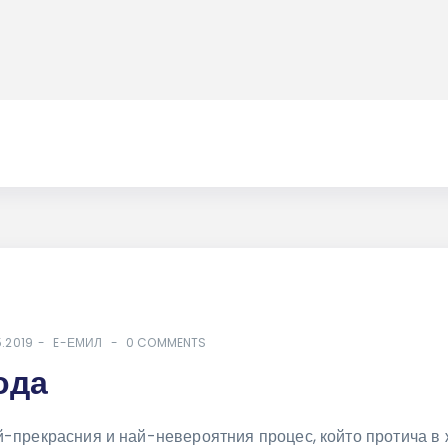
5.2019
E-ЕМИЛ
0 COMMENTS
ода
й-прекрасния и най-невероятния процес, който протича в 