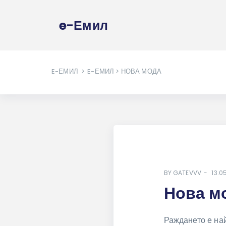
e-Емил
E-ЕМИЛ
>
E-ЕМИЛ
> НОВА МОДА
BY
GATEVVV
13.0
Нова м
Раждането е на