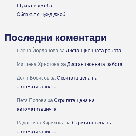
Шумът в джоба
Облакът е чужд джоб
Последни коментари
Елена Йорданова
за
Дистанционната работа
Миглена Христова
за
Дистанционната работа
Деян Борисов
за
Скритата цена на
автоматизацията
Петя Попова
за
Скритата цена на
автоматизацията
Радостина Кирилова
за
Скритата цена на
автоматизацията