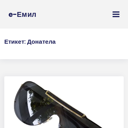
e-Емил
Етикет:
Донатела